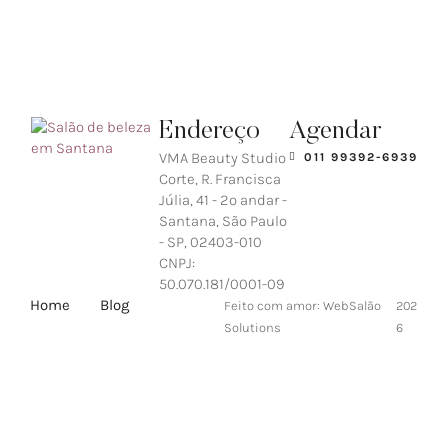
Endereço
Agendar
VMA Beauty Studio
011 99392-6939
Corte, R. Francisca
Júlia, 41 - 2º andar -
Santana, São Paulo
- SP, 02403-010
CNPJ:
50.070.181/0001-09
Home
Blog
Feito com amor: WebSalão
202
Solutions
6